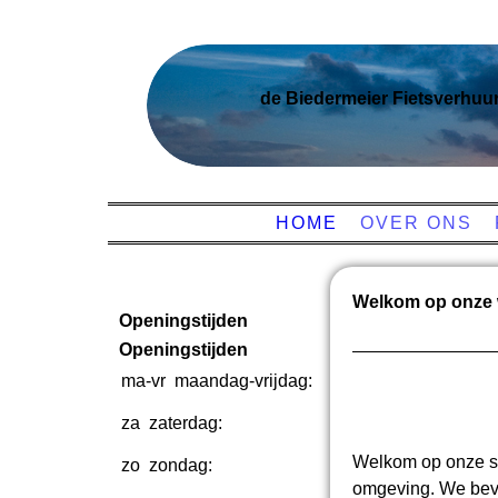
de Biedermeier Fietsverhuu
HOME
OVER ONS
Welkom op onze 
Openingstijden
Openingstijden
ma-vr
maandag-vrijdag:
08:00-
18:00
za
zaterdag:
08:00-
17:00
Welkom op onze sit
zo
zondag:
Gesloten
omgeving. We bevi