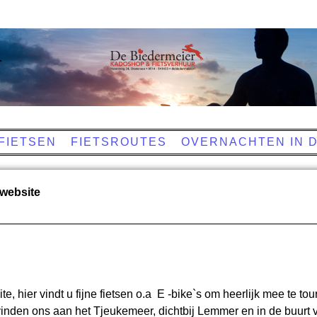
r
FIETSEN
FIETSROUTES
OVERNACHTEN IN 
website
e, hier vindt u fijne fietsen o.a E -bike`s om heerlijk mee te to
nden ons aan het Tjeukemeer, dichtbij Lemmer en in de buurt 