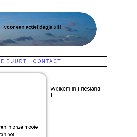
voor een actief dagje uit!
DE BUURT
CONTACT
Welkom in Friesland
!!
uren in onze mooie
van het