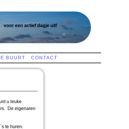
voor een actief dagje uit!
DE BUURT
CONTACT
unt u leuke
irs. De eigenaren
`s te huren.