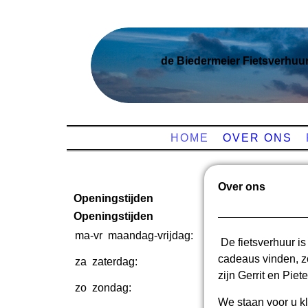
de Biedermeier Fietsverhuu
HOME
OVER ONS
Over ons
Openingstijden
Openingstijden
ma-vr
maandag-vrijdag:
08:00-
De fietsverhuur i
18:00
cadeaus vinden, z
za
zaterdag:
08:00-
17:00
zijn Gerrit en Piet
zo
zondag:
Gesloten
We staan voor u kl