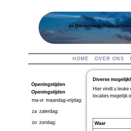
de Biedermeier Fietsverhuu
HOME
OVER ONS
Diverse mogelijk
Openingstijden
Hier vindt u leuke
Openingstijden
locaties mogelijk 
ma-vr
maandag-vrijdag:
08:00-
18:00
za
zaterdag:
08:00-
17:00
zo
zondag:
Gesloten
Waar