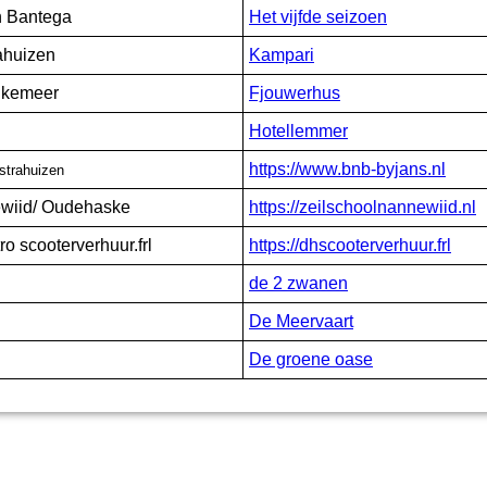
n Bantega
Het vijfde seizoen
ahuizen
Kampari
ukemeer
Fjouwerhus
Hotellemmer
https://www.bnb-byjans.nl
strahuizen
ewiid/ Oudehaske
https://zeilschoolnannewiid.nl
ro scooterverhuur.frl
https://dhscooterverhuur.frl
de 2 zwanen
De Meervaart
De groene oase