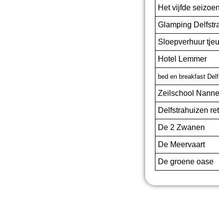
Het vijfde seizoe
Glamping Delfstr
Sloepverhuur tje
Hotel Lemmer
bed en breakfast Delf
Zeilschool Nann
Delfstrahuizen ret
De 2 Zwanen
De Meervaart
De groene oase