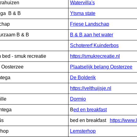
strahuizen
Watervilla's
ega B & B
Ytsma state
schap
Friese Landschap
uurzaam B & B
B & B aan het water
Schotererf Kuinderbos
 bed - smuk recreatie
https://smukrecreatie.nl
 Oosterzee
Plaatselijk belang Oosterzee
ntega
De Bolderik
https://velthuijsje.nl
lle
Dormio
ntega
B
ed en breakfast
ûs
bed en breakfast
https://www.
rhop
Lemsterhop