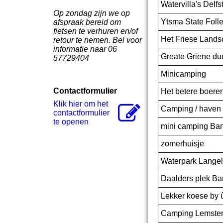
Watervilla's Delf
Op zondag zijn we op
Ytsma State Foll
afspraak bereid om
fietsen te verhuren en/of
Het Friese Land
retour te nemen. Bel voor
informatie naar 06
Greate Griene d
57729404
Minicamping
Contactformulier
Het betere boeren
Klik hier om het
Camping / haven
contactformulier
te openen
mini camping Ba
zomerhuisje
Waterpark Langeli
Daalders plek Ba
Lekker koese by 
Camping Lemste